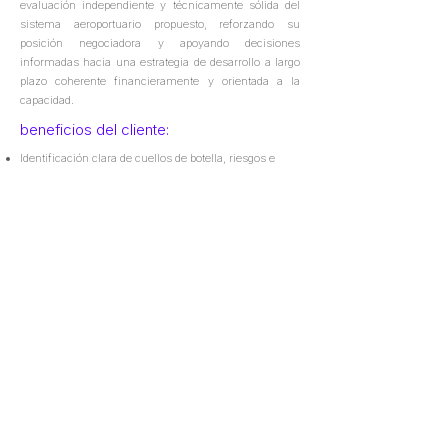
evaluación independiente y técnicamente sólida del
sistema aeroportuario propuesto, reforzando su
posición negociadora y apoyando decisiones
informadas hacia una estrategia de desarrollo a largo
plazo coherente financieramente y orientada a la
capacidad.
beneficios del cliente:
Identificación clara de cuellos de botella, riesgos e
inconsistencias dentro de la propuesta del inversor.
Definición de mejoras técnicas y estratégicas
potenciales para fortalecer el concepto general.
Mayor claridad y transparencia en el programa de
inversión CAPEX.
Base técnica reforzada para apoyar las negociaciones
y facilitar la alineación entre los stakeholders públicos
y privados.
+34 91 262 40 52