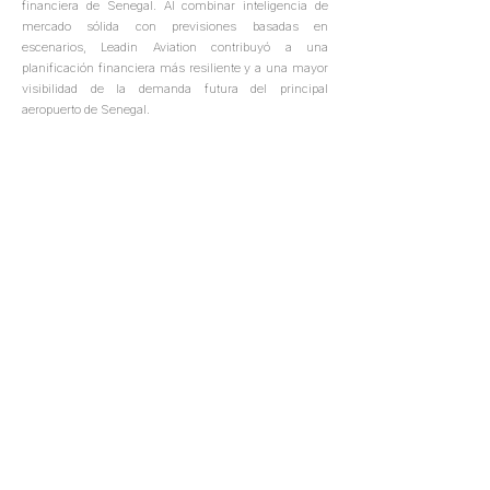
financiera de Senegal. Al combinar inteligencia de
mercado sólida con previsiones basadas en
escenarios, Leadin Aviation contribuyó a una
planificación financiera más resiliente y a una mayor
visibilidad de la demanda futura del principal
aeropuerto de Senegal.
descripción:
Comprensión integral de los patrones y dinámicas de
tráfico actuales;
Soporte analítico sólido para una toma de decisiones
informada;
Metodología robusta para estimaciones de demanda de
tráfico futura y estudios de desarrollo.
+34 91 262 40 52
info@leadinaviation.com
Orense 70, Madrid, España